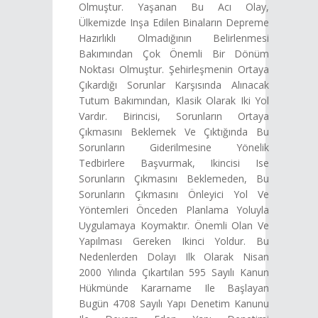
Olmuştur. Yaşanan Bu Acı Olay,
Ülkemizde Inşa Edilen Binaların Depreme
Hazırlıklı Olmadığının Belirlenmesi
Bakımından Çok Önemli Bir Dönüm
Noktası Olmuştur. Şehirleşmenin Ortaya
Çıkardığı Sorunlar Karşısında Alınacak
Tutum Bakımından, Klasik Olarak Iki Yol
Vardır. Birincisi, Sorunların Ortaya
Çıkmasını Beklemek Ve Çıktığında Bu
Sorunların Giderilmesine Yönelik
Tedbirlere Başvurmak, Ikincisi Ise
Sorunların Çıkmasını Beklemeden, Bu
Sorunların Çıkmasını Önleyici Yol Ve
Yöntemleri Önceden Planlama Yoluyla
Uygulamaya Koymaktır. Önemli Olan Ve
Yapılması Gereken Ikinci Yoldur. Bu
Nedenlerden Dolayı Ilk Olarak Nisan
2000 Yılında Çıkartılan 595 Sayılı Kanun
Hükmünde Kararname Ile Başlayan
Bugün 4708 Sayılı Yapı Denetim Kanunu