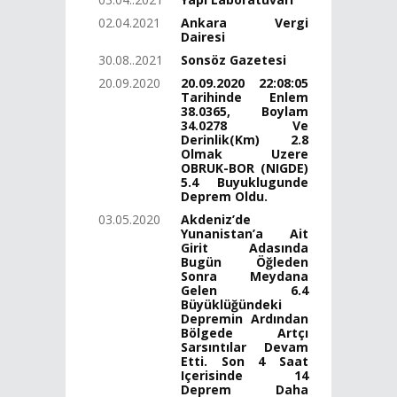
02.04.2021
Ankara Vergi
Dairesi
30.08..2021
Sonsöz Gazetesi
20.09.2020
20.09.2020 22:08:05
Tarihinde Enlem
38.0365, Boylam
34.0278 Ve
Derinlik(km) 2.8
Olmak Uzere
OBRUK-BOR (NIGDE)
5.4 Buyuklugunde
Deprem Oldu.
03.05.2020
Akdeniz’de
Yunanistan’a Ait
Girit Adasında
Bugün Öğleden
Sonra Meydana
Gelen 6.4
Büyüklüğündeki
Depremin Ardından
Bölgede Artçı
Sarsıntılar Devam
Etti. Son 4 Saat
Içerisinde 14
Deprem Daha