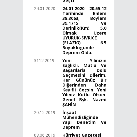
Geçti
24.01.2020
24.01.2020 20:55:12
Tarihinde Enlem
38.3063, Boylam
39.1715 Ve
Derinlik(km) 5.0
Olmak Uzere
UYURUK-SIVRICE
(ELAZIG) 6.5
Buyuklugunde
Deprem Oldu.
3112.2019
Yeni Yılınızın
Sağlıklı, Mutlu Ve
Başarılarla Dolu
Geçmesini Dilerim.
Her Gününüz Bir
Diğerinden Daha
Keyifli Geçsin. Yeni
Yılınız Kutlu Olsun.
Genel Bşk. Nazmi
ŞAHİN
20.12.2019
İnşaat
Mühendisliğinde
Yapı Denetim Ve
Deprem
08.06.2019
Hürriyet Gazetesi