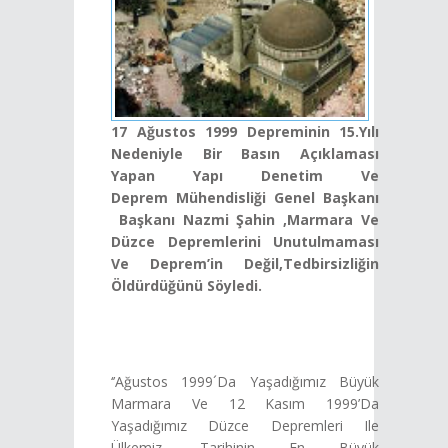
17 Ağustos 1999 Depreminin 15.Yılı
Nedeniyle Bir Basın Açıklaması
Yapan Yapı Denetim Ve
Deprem Mühendisliği Genel Başkanı
Başkanı Nazmi Şahin ,Marmara Ve
Düzce Depremlerini Unutulmaması
Ve Deprem’in Değil,tedbirsizliğin
Öldürdüğünü Söyledi.
‘’Ağustos 1999´da Yaşadığımız Büyük
Marmara Ve 12 Kasım 1999’da
Yaşadığımız Düzce Depremleri Ile
Ülkemiz, Tarihinin En Büyük