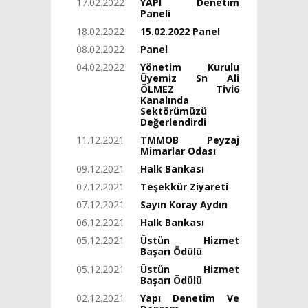
17.02.2022
YAPI Denetim
Paneli
18.02.2022
15.02.2022 Panel
08.02.2022
Panel
04.02.2022
Yönetim Kurulu
Üyemiz Sn Ali
ÖLMEZ Tivi6
Kanalında
Sektörümüzü
Değerlendirdi
11.12.2021
TMMOB Peyzaj
Mimarlar Odası
09.12.2021
Halk Bankası
07.12.2021
Teşekkür Ziyareti
07.12.2021
Sayın Koray Aydın
06.12.2021
Halk Bankası
05.12.2021
Üstün Hizmet
Başarı Ödülü
05.12.2021
Üstün Hizmet
Başarı Ödülü
02.12.2021
Yapı Denetim Ve