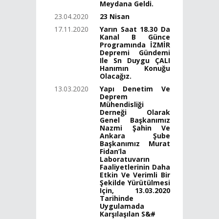
Meydana Geldi.
23.04.2020
23 Nisan
17.11.2020
Yarın Saat 18.30 Da
Kanal B Günce
Programında İZMİR
Depremi Gündemi
Ile Sn Duygu ÇALI
Hanımın Konuğu
Olacağız.
13.03.2020
Yapı Denetim Ve
Deprem
Mühendisliği
Derneği Olarak
Genel Başkanımız
Nazmi Şahin Ve
Ankara Şube
Başkanımız Murat
Fidan’la
Laboratuvarın
Faaliyetlerinin Daha
Etkin Ve Verimli Bir
Şekilde Yürütülmesi
Için, 13.03.2020
Tarihinde
Uygulamada
Karşılaşılan S&#