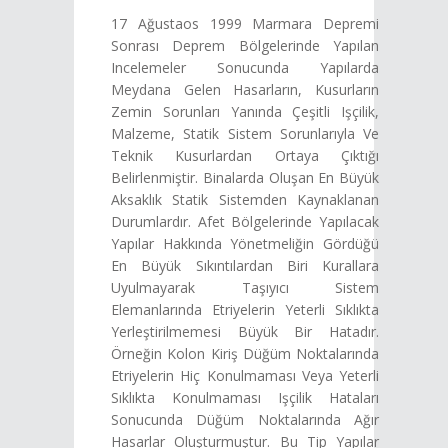
17 Ağustaos 1999 Marmara Depremi
Sonrası Deprem Bölgelerinde Yapılan
Incelemeler Sonucunda Yapılarda
Meydana Gelen Hasarların, Kusurların
Zemin Sorunları Yanında Çeşitli Işçilik,
Malzeme, Statik Sistem Sorunlarıyla Ve
Teknik Kusurlardan Ortaya Çıktığı
Belirlenmiştir. Binalarda Oluşan En Büyük
Aksaklık Statik Sistemden Kaynaklanan
Durumlardır. Afet Bölgelerinde Yapılacak
Yapılar Hakkında Yönetmeliğin Gördüğü
En Büyük Sıkıntılardan Biri Kurallara
Uyulmayarak Taşıyıcı Sistem
Elemanlarında Etriyelerin Yeterli Sıklıkta
Yerleştirilmemesi Büyük Bir Hatadır.
Örneğin Kolon Kiriş Düğüm Noktalarında
Etriyelerin Hiç Konulmaması Veya Yeterli
Sıklıkta Konulmaması Işçilik Hataları
Sonucunda Düğüm Noktalarında Ağır
Hasarlar Oluşturmuştur. Bu Tip Yapılar