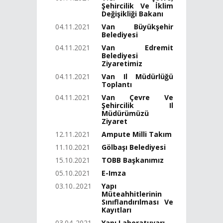
Şehircilik Ve İklim
Değişikliği Bakanı
04.11.2021
Van Büyükşehir
Belediyesi
04.11.2021
Van Edremit
Belediyesi
Ziyaretimiz
04.11.2021
Van Il Müdürlüğü
Toplantı
04.11.2021
Van Çevre Ve
Şehircilik Il
Müdürümüzü
Ziyaret
12.11.2021
Ampute Milli Takım
11.10.2021
Gölbaşı Belediyesi
15.10.2021
TOBB Başkanımız
05.10.2021
E-Imza
03.10..2021
Yapı
Müteahhitlerinin
Sınıflandırılması Ve
Kayıtları
03.04..2021
Yapı Laboratuvarı