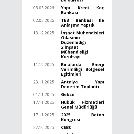
05.05.2026
Yapı Kredi Koç
Bankası
02.03.2026
TEB Bankası Ile
Anlaşma Yaptık
13.12.2025
İnşaat Mühendisleri
Odasının
Düzenlediği
2.İnşaat
Mühendisliği
Kurultayı
11.12.2025
Binalarda Enerji
Verimliliği Bölgesel
Eğitimleri
23.11.2025
Antalya Yapı
Denetim Toplantı
01.11.2025
Gebze
17.11.2025
Hukuk Hizmetleri
Genel Müdürlüğü
17.11.2025
2025 Beton
Kongresi
27.10.2025
CEBC