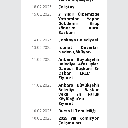
18.02.2025
Çalıştay
15.02.2025
3 Yıldır Ülkemizde
Yatırımlar Yapan
Gökdemir Grup
Yönetim Kurul
Baskani
14.02.2025
Çankaya Belediyesi
13.02.2025
İstinat Duvarları
Neden Çöküyor?
11.02.2025
Ankara Büyükşehir
Belediye Afet İşleri
Dairesi Başkanı Sn
Özkan EREL’ I
Ziyaret
11.02.2025
Ankara Büyükşehir
Belediye Başkan
Vekili Sn Faruk
Köylüoğlu’nu
Ziyaret
10.02.2025
Bursa İl Temilciliği
10.02.2025
2025 Yılı Komisyon
Çalışmaları