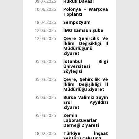
09.07.2025
Hukuk Davası
10.06.2025
Polonya - Warşova
Toplantı
18.04.2025
Sempozyum
12.03.2025
İMO Samsun Şube
12.03.2025
Çevre Şehircilik Ve
İklim Değişikliği Il
Müdürlüğünü
Ziyaret
05.03.2025
İstanbul Bilgi
Üniversitesi
Söyleşisi
05.03.2025
Çevre, Şehircilik Ve
İklim Değişikliği İl
Müdürlüğü Ziyaret
05.03.2025
Bursa Valimiz Sayın
Erol Ayyıldızı
Ziyaret
05.03.2025
Zemin
Laboratuvarlar
Derneği Ziyareti
18.02.2025
Türkiye İnşaat
Sektörü Çalıştayı